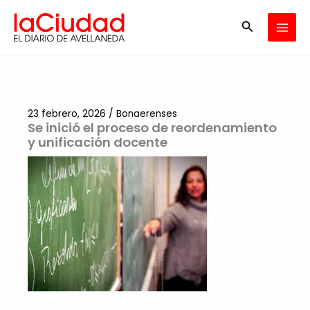
Ir
Buscar
al
contenido
23 febrero, 2026
/
Bonaerenses
Se inició el proceso de reordenamiento
y unificación docente