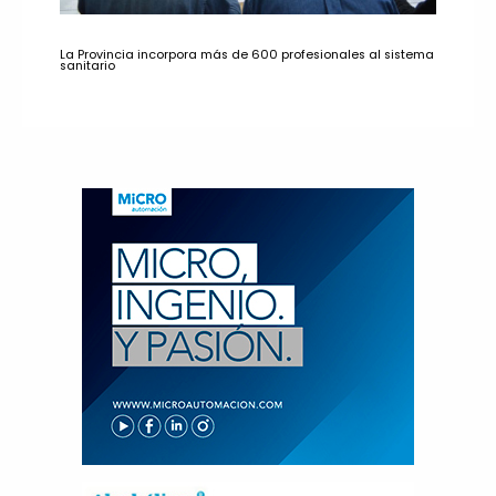
La Provincia incorpora más de 600 profesionales al sistema
sanitario