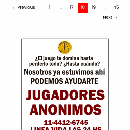
←
Previous
1
…
17
18
19
…
45
Next
→