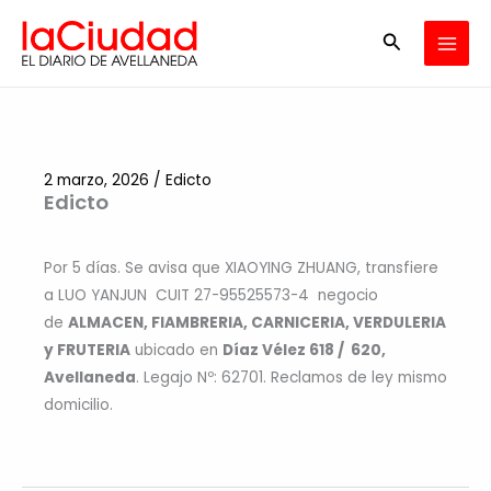
Ir
Buscar
al
contenido
2 marzo, 2026
/
Edicto
Edicto
Por 5 días. Se avisa que XIAOYING ZHUANG, transfiere
a LUO YANJUN CUIT 27-95525573-4 negocio
de
ALMACEN, FIAMBRERIA, CARNICERIA, VERDULERIA
y FRUTERIA
ubicado en
Díaz Vélez 618 / 620,
Avellaneda
. Legajo Nº: 62701. Reclamos de ley mismo
domicilio.