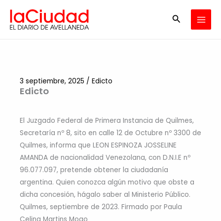
Ir
Buscar
al
contenido
3 septiembre, 2025
/
Edicto
Edicto
El Juzgado Federal de Primera Instancia de Quilmes,
Secretaría nº 8, sito en calle 12 de Octubre nº 3300 de
Quilmes, informa que LEON ESPINOZA JOSSELINE
AMANDA de nacionalidad Venezolana, con D.N.I.E nº
96.077.097, pretende obtener la ciudadanía
argentina. Quien conozca algún motivo que obste a
dicha concesión, hágalo saber al Ministerio Público.
Quilmes, septiembre de 2023. Firmado por Paula
Celina Martins Mogo