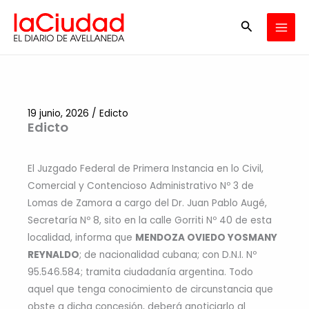
Ir
Buscar
al
contenido
19 junio, 2026
/
Edicto
Edicto
El Juzgado Federal de Primera Instancia en lo Civil,
Comercial y Contencioso Administrativo Nº 3 de
Lomas de Zamora a cargo del Dr. Juan Pablo Augé,
Secretaría Nº 8, sito en la calle Gorriti Nº 40 de esta
localidad, informa que
MENDOZA OVIEDO YOSMANY
REYNALDO
; de nacionalidad cubana; con D.N.I. Nº
95.546.584; tramita ciudadanía argentina. Todo
aquel que tenga conocimiento de circunstancia que
obste a dicha concesión, deberá anoticiarlo al