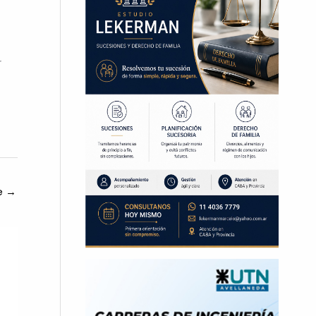
r
te
→