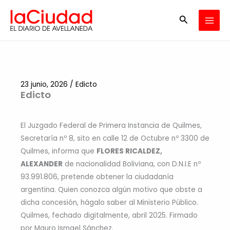
Ir
Buscar
al
contenido
23 junio, 2026
/
Edicto
Edicto
El Juzgado Federal de Primera Instancia de Quilmes,
Secretaría nº 8, sito en calle 12 de Octubre nº 3300 de
Quilmes, informa que
FLORES RICALDEZ,
ALEXANDER
de nacionalidad Boliviana, con D.N.I.E nº
93.991.806, pretende obtener la ciudadanía
argentina. Quien conozca algún motivo que obste a
dicha concesión, hágalo saber al Ministerio Público.
Quilmes, fechado digitalmente, abril 2025. Firmado
por Mauro Ismael Sánchez.