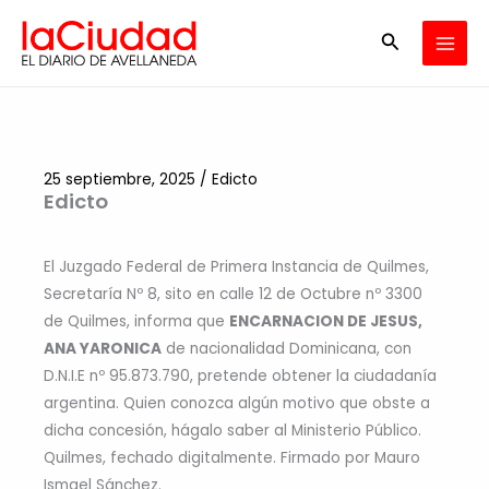
Ir
Buscar
al
contenido
25 septiembre, 2025
/
Edicto
Edicto
El Juzgado Federal de Primera Instancia de Quilmes,
Secretaría Nº 8, sito en calle 12 de Octubre nº 3300
de Quilmes, informa que
ENCARNACION DE JESUS,
ANA YARONICA
de nacionalidad Dominicana, con
D.N.I.E nº 95.873.790, pretende obtener la ciudadanía
argentina. Quien conozca algún motivo que obste a
dicha concesión, hágalo saber al Ministerio Público.
Quilmes, fechado digitalmente. Firmado por Mauro
Ismael Sánchez.