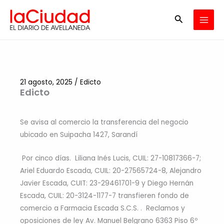
Ir
Buscar
al
contenido
21 agosto, 2025
/
Edicto
Edicto
Se avisa al comercio la transferencia del negocio
ubicado en Suipacha 1427, Sarandí
Por cinco días. Liliana Inés Lucis, CUIL: 27-10817366-7;
Ariel Eduardo Escada, CUIL: 20-27565724-8, Alejandro
Javier Escada, CUIT: 23-29461701-9 y Diego Hernán
Escada, CUIL: 20-3124-1177-7 transfieren fondo de
comercio a Farmacia Escada S.C.S. . Reclamos y
oposiciones de ley Av. Manuel Belgrano 6363 Piso 6º